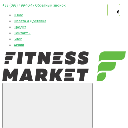
+38 (098) 499-40-47
Обратный звонок
6
6
6
О нас
Оплата и Доставка
Кредит
Контакты
Блог
Акции