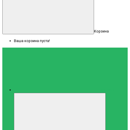
Корзина
Ваша корзина пуста!
Каталог