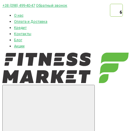
+38 (098) 499-40-47
Обратный звонок
6
О нас
Оплата и Доставка
Кредит
Контакты
Блог
Акции