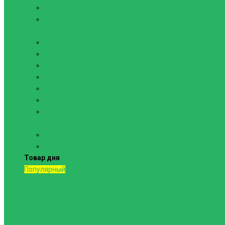
Канаты
Кольца
Спортивный инвентарь
Батуты
Брусья напольные
Гантели
Гири
Грифы
Диски
Маты спортивные
Шведские стенки и комплектующие
Шведские стенки, комплексы
Турники и брусья
Товар дня
Популярный