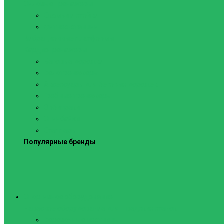
Силовые тренажеры
Скамьи и стойки
Фитнес-станции
Вибрационные платформы
Кардиотренажеры
Беговые дорожки
Велотренажеры
Аксессуары для беговых дорожек
Гребные тренажеры
Орбитреки
Спинбайки
Степперы
Популярные бренды
Спортивное оборудование
Навесное оборудование для шведских стенок
Веревочные лестницы