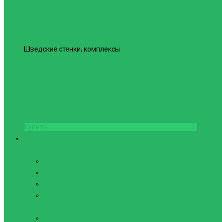
Шведские стенки, комплексы
Шведская стенка Юнайтед №6
Купить
Фитнес и Бодибилдинг
Бодибилдинг
Перчатки для зала
Аксессуары для Бодибилдинга
Компрессионные пояса с утяжкой
Пояса для тяжелой атлетики
Гимнастика
Булава, кольца гимнастические