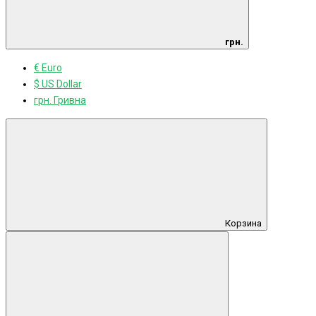
грн.
€ Euro
$ US Dollar
грн. Гривна
Корзина