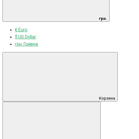
грн.
€ Euro
$ US Dollar
грн. Гривна
Корзина