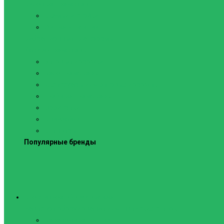
Силовые тренажеры
Скамьи и стойки
Фитнес-станции
Вибрационные платформы
Кардиотренажеры
Беговые дорожки
Велотренажеры
Аксессуары для беговых дорожек
Гребные тренажеры
Орбитреки
Спинбайки
Степперы
Популярные бренды
Спортивное оборудование
Навесное оборудование для шведских стенок
Веревочные лестницы