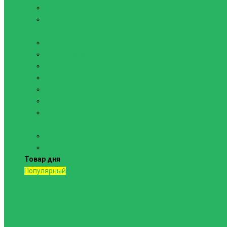
Канаты
Кольца
Спортивный инвентарь
Батуты
Брусья напольные
Гантели
Гири
Грифы
Диски
Маты спортивные
Шведские стенки и комплектующие
Шведские стенки, комплексы
Турники и брусья
Товар дня
Популярный