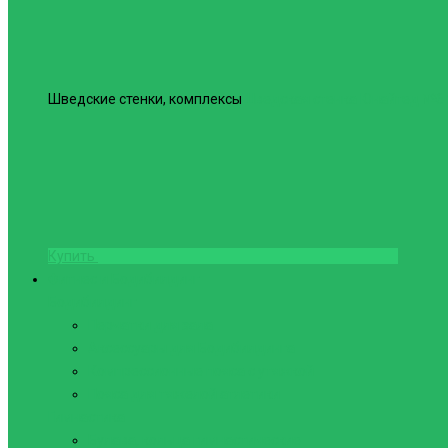
Шведские стенки, комплексы
Шведская стенка Юнайтед №6
Купить
Фитнес и Бодибилдинг
Бодибилдинг
Перчатки для зала
Аксессуары для Бодибилдинга
Компрессионные пояса с утяжкой
Пояса для тяжелой атлетики
Гимнастика
Булава, кольца гимнастические