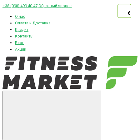
+38 (098) 499-40-47
Обратный звонок
6
6
6
О нас
Оплата и Доставка
Кредит
Контакты
Блог
Акции