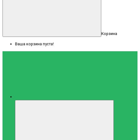
Корзина
Ваша корзина пуста!
Каталог