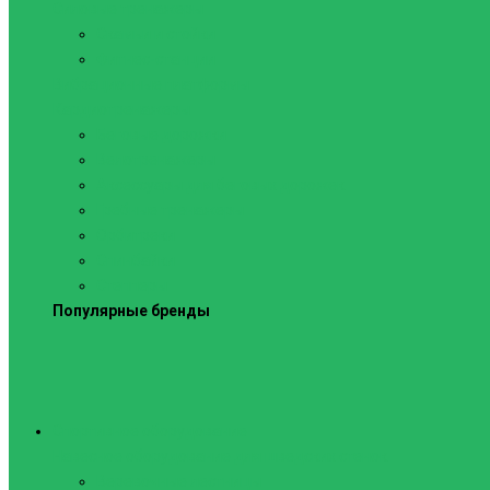
Силовые тренажеры
Скамьи и стойки
Фитнес-станции
Вибрационные платформы
Кардиотренажеры
Беговые дорожки
Велотренажеры
Аксессуары для беговых дорожек
Гребные тренажеры
Орбитреки
Спинбайки
Степперы
Популярные бренды
Спортивное оборудование
Навесное оборудование для шведских стенок
Веревочные лестницы