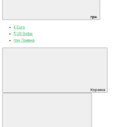
грн.
€ Euro
$ US Dollar
грн. Гривна
Корзина