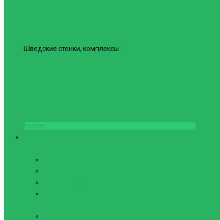
Шведские стенки, комплексы
Шведская стенка Юнайтед №6
Купить
Фитнес и Бодибилдинг
Бодибилдинг
Перчатки для зала
Аксессуары для Бодибилдинга
Компрессионные пояса с утяжкой
Пояса для тяжелой атлетики
Гимнастика
Булава, кольца гимнастические