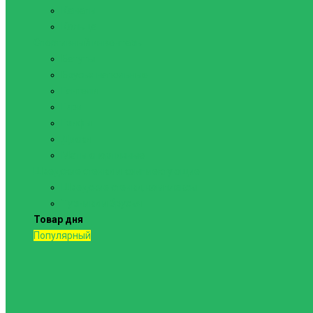
Канаты
Кольца
Спортивный инвентарь
Батуты
Брусья напольные
Гантели
Гири
Грифы
Диски
Маты спортивные
Шведские стенки и комплектующие
Шведские стенки, комплексы
Турники и брусья
Товар дня
Популярный