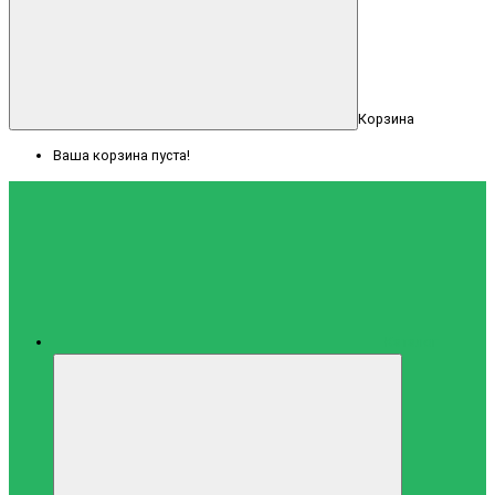
Корзина
Ваша корзина пуста!
Каталог