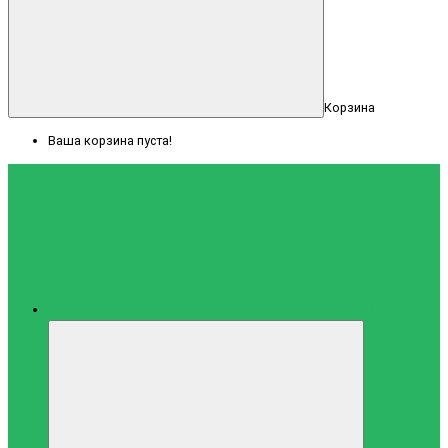
Корзина
Ваша корзина пуста!
Каталог