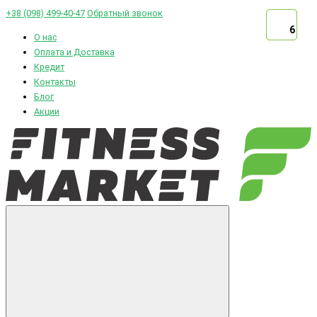
+38 (098) 499-40-47
Обратный звонок
6
6
О нас
Оплата и Доставка
Кредит
Контакты
Блог
Акции