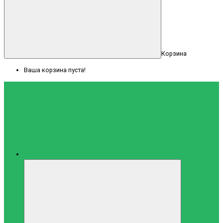
Корзина
Ваша корзина пуста!
Каталог