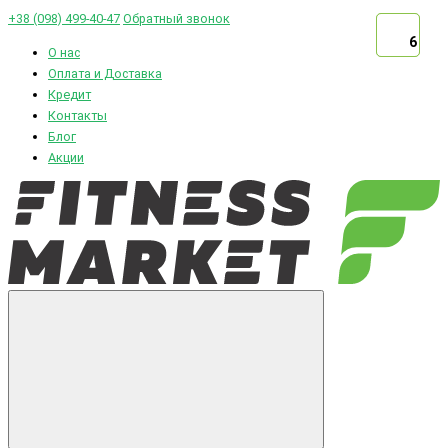
+38 (098) 499-40-47
Обратный звонок
6
6
О нас
Оплата и Доставка
Кредит
Контакты
Блог
Акции