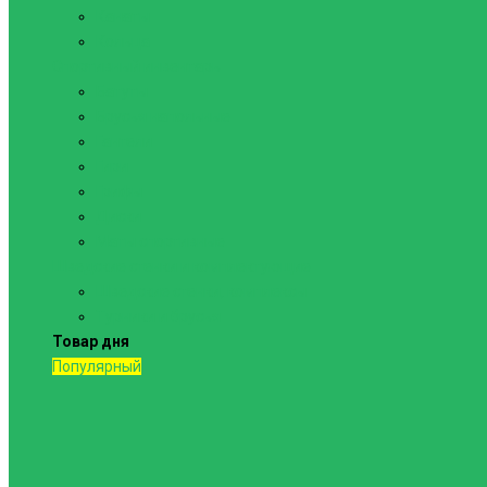
Канаты
Кольца
Спортивный инвентарь
Батуты
Брусья напольные
Гантели
Гири
Грифы
Диски
Маты спортивные
Шведские стенки и комплектующие
Шведские стенки, комплексы
Турники и брусья
Товар дня
Популярный