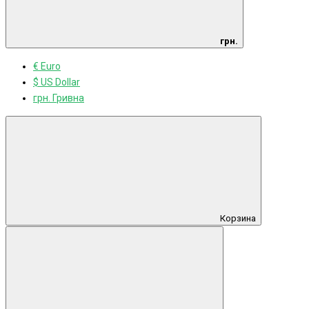
грн.
€ Euro
$ US Dollar
грн. Гривна
Корзина