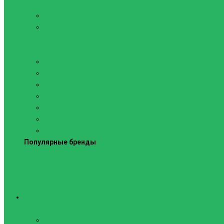
Силовые тренажеры
Скамьи и стойки
Фитнес-станции
Вибрационные платформы
Кардиотренажеры
Беговые дорожки
Велотренажеры
Аксессуары для беговых дорожек
Гребные тренажеры
Орбитреки
Спинбайки
Степперы
Популярные бренды
Спортивное оборудование
Навесное оборудование для шведских стенок
Веревочные лестницы