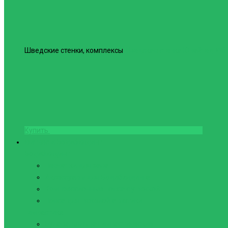
Шведские стенки, комплексы
Шведская стенка Юнайтед №6
Купить
Фитнес и Бодибилдинг
Бодибилдинг
Перчатки для зала
Аксессуары для Бодибилдинга
Компрессионные пояса с утяжкой
Пояса для тяжелой атлетики
Гимнастика
Булава, кольца гимнастические