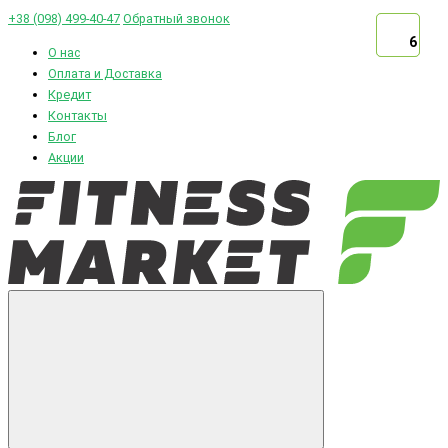
+38 (098) 499-40-47
Обратный звонок
6
6
О нас
Оплата и Доставка
Кредит
Контакты
Блог
Акции