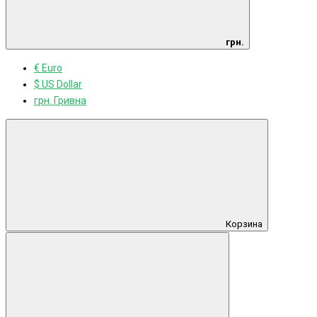
грн.
€ Euro
$ US Dollar
грн. Гривна
Корзина