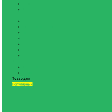
Канаты
Кольца
Спортивный инвентарь
Батуты
Брусья напольные
Гантели
Гири
Грифы
Диски
Маты спортивные
Шведские стенки и комплектующие
Шведские стенки, комплексы
Турники и брусья
Товар дня
Популярный