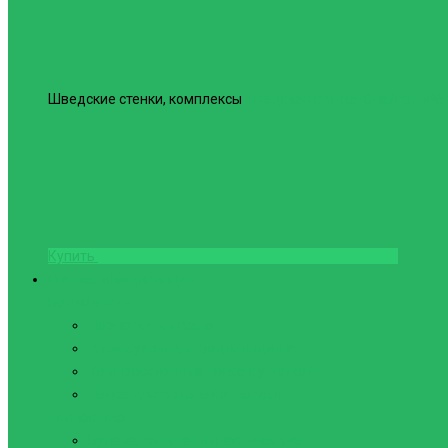
Шведские стенки, комплексы
Шведская стенка Юнайтед №6
Купить
Фитнес и Бодибилдинг
Бодибилдинг
Перчатки для зала
Аксессуары для Бодибилдинга
Компрессионные пояса с утяжкой
Пояса для тяжелой атлетики
Гимнастика
Булава, кольца гимнастические