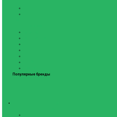
Силовые тренажеры
Скамьи и стойки
Фитнес-станции
Вибрационные платформы
Кардиотренажеры
Беговые дорожки
Велотренажеры
Аксессуары для беговых дорожек
Гребные тренажеры
Орбитреки
Спинбайки
Степперы
Популярные бренды
Спортивное оборудование
Навесное оборудование для шведских стенок
Веревочные лестницы