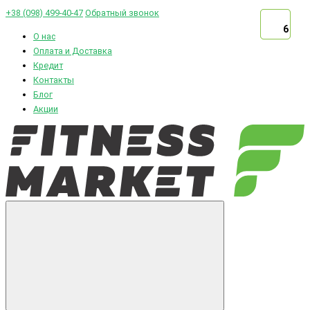
+38 (098) 499-40-47
Обратный звонок
6
6
О нас
Оплата и Доставка
Кредит
Контакты
Блог
Акции