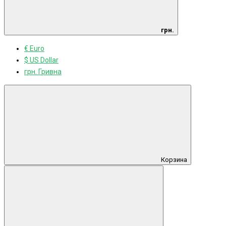
грн.
€ Euro
$ US Dollar
грн. Гривна
Корзина