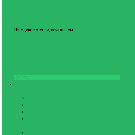
Шведские стенки, комплексы
Шведская стенка Юнайтед №6
Купить
Фитнес и Бодибилдинг
Бодибилдинг
Перчатки для зала
Аксессуары для Бодибилдинга
Компрессионные пояса с утяжкой
Пояса для тяжелой атлетики
Гимнастика
Булава, кольца гимнастические