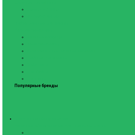
Силовые тренажеры
Скамьи и стойки
Фитнес-станции
Вибрационные платформы
Кардиотренажеры
Беговые дорожки
Велотренажеры
Аксессуары для беговых дорожек
Гребные тренажеры
Орбитреки
Спинбайки
Степперы
Популярные бренды
Спортивное оборудование
Навесное оборудование для шведских стенок
Веревочные лестницы