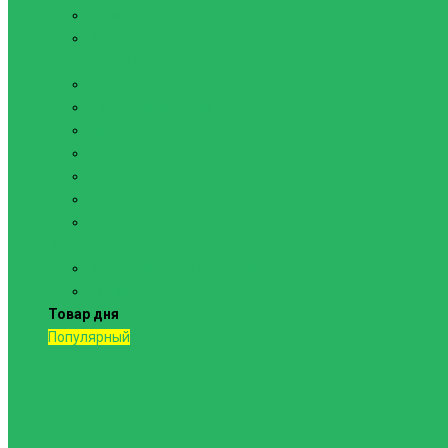
Канаты
Кольца
Спортивный инвентарь
Батуты
Брусья напольные
Гантели
Гири
Грифы
Диски
Маты спортивные
Шведские стенки и комплектующие
Шведские стенки, комплексы
Турники и брусья
Товар дня
Популярный