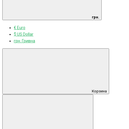
грн.
€ Euro
$ US Dollar
грн. Гривна
Корзина