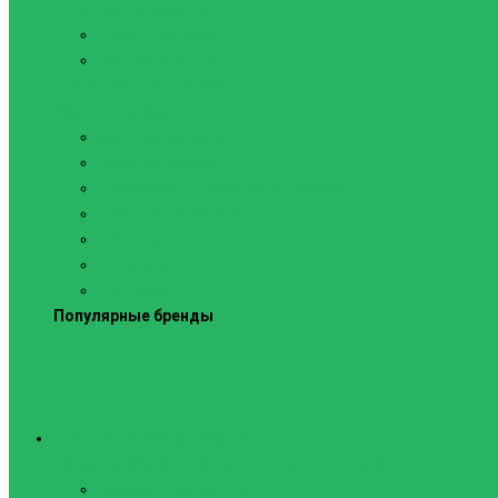
Силовые тренажеры
Скамьи и стойки
Фитнес-станции
Вибрационные платформы
Кардиотренажеры
Беговые дорожки
Велотренажеры
Аксессуары для беговых дорожек
Гребные тренажеры
Орбитреки
Спинбайки
Степперы
Популярные бренды
Спортивное оборудование
Навесное оборудование для шведских стенок
Веревочные лестницы