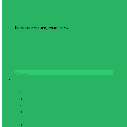
Шведские стенки, комплексы
Шведская стенка Юнайтед №6
Купить
Фитнес и Бодибилдинг
Бодибилдинг
Перчатки для зала
Аксессуары для Бодибилдинга
Компрессионные пояса с утяжкой
Пояса для тяжелой атлетики
Гимнастика
Булава, кольца гимнастические