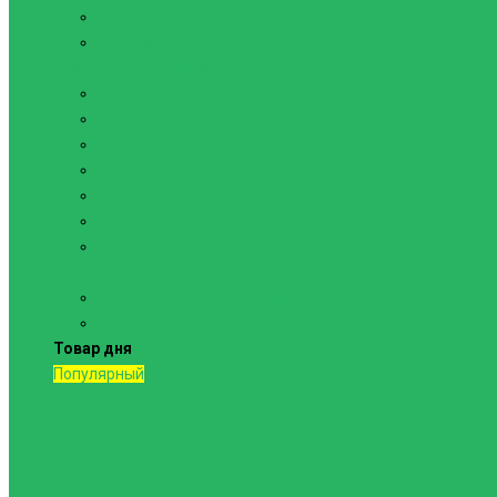
Канаты
Кольца
Спортивный инвентарь
Батуты
Брусья напольные
Гантели
Гири
Грифы
Диски
Маты спортивные
Шведские стенки и комплектующие
Шведские стенки, комплексы
Турники и брусья
Товар дня
Популярный