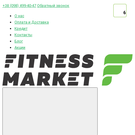
+38 (098) 499-40-47
Обратный звонок
6
6
6
О нас
Оплата и Доставка
Кредит
Контакты
Блог
Акции