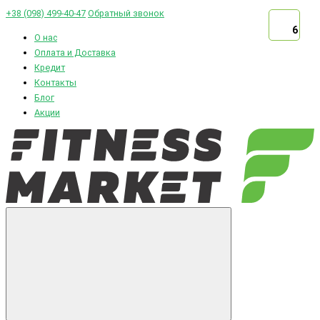
+38 (098) 499-40-47
Обратный звонок
6
О нас
Оплата и Доставка
Кредит
Контакты
Блог
Акции