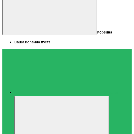
Корзина
Ваша корзина пуста!
Каталог