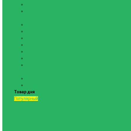
Канаты
Кольца
Спортивный инвентарь
Батуты
Брусья напольные
Гантели
Гири
Грифы
Диски
Маты спортивные
Шведские стенки и комплектующие
Шведские стенки, комплексы
Турники и брусья
Товар дня
Популярный