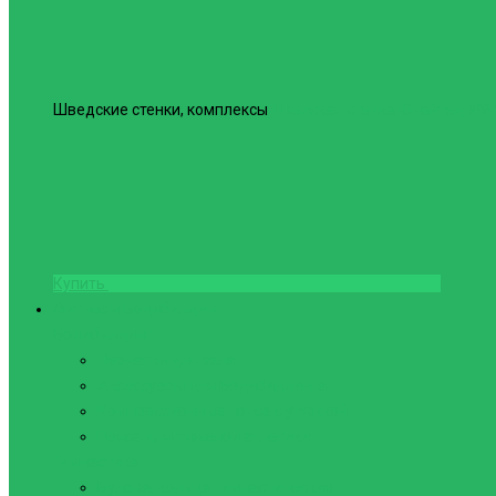
Шведские стенки, комплексы
Шведская стенка Юнайтед №6
Купить
Фитнес и Бодибилдинг
Бодибилдинг
Перчатки для зала
Аксессуары для Бодибилдинга
Компрессионные пояса с утяжкой
Пояса для тяжелой атлетики
Гимнастика
Булава, кольца гимнастические