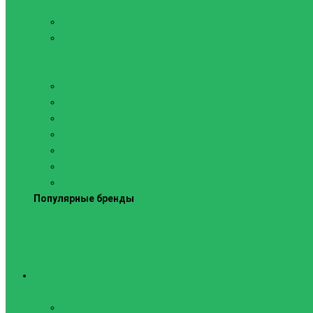
Силовые тренажеры
Скамьи и стойки
Фитнес-станции
Вибрационные платформы
Кардиотренажеры
Беговые дорожки
Велотренажеры
Аксессуары для беговых дорожек
Гребные тренажеры
Орбитреки
Спинбайки
Степперы
Популярные бренды
Спортивное оборудование
Навесное оборудование для шведских стенок
Веревочные лестницы