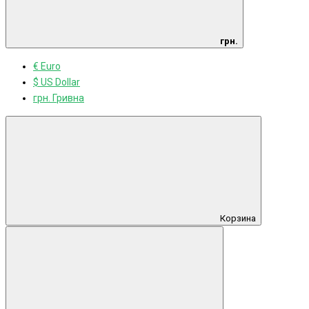
грн.
€ Euro
$ US Dollar
грн. Гривна
Корзина