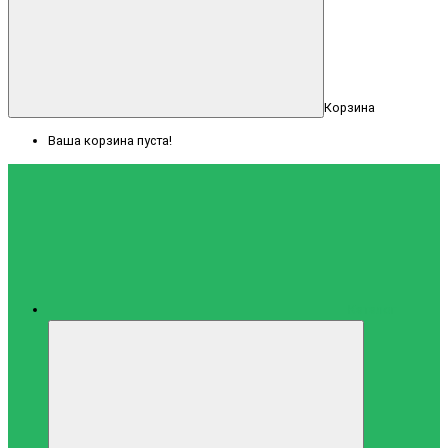
Корзина
Ваша корзина пуста!
Каталог