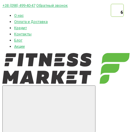
+38 (098) 499-40-47
Обратный звонок
6
О нас
Оплата и Доставка
Кредит
Контакты
Блог
Акции