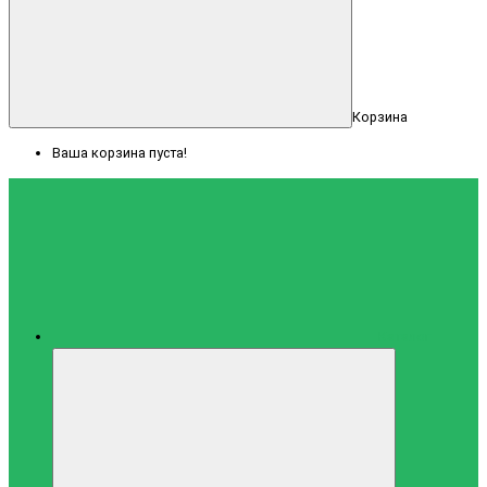
Корзина
Ваша корзина пуста!
Каталог