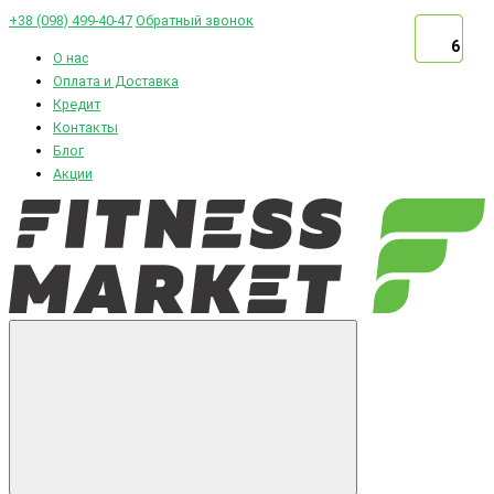
+38 (098) 499-40-47
Обратный звонок
6
6
6
6
О нас
Оплата и Доставка
Кредит
Контакты
Блог
Акции