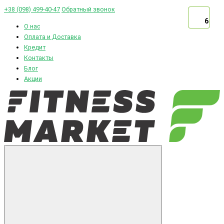
+38 (098) 499-40-47
Обратный звонок
6
6
6
О нас
Оплата и Доставка
Кредит
Контакты
Блог
Акции