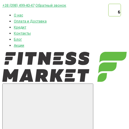
+38 (098) 499-40-47
Обратный звонок
6
О нас
Оплата и Доставка
Кредит
Контакты
Блог
Акции