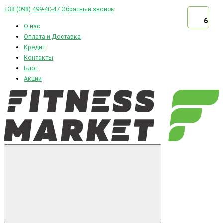
+38 (098) 499-40-47
Обратный звонок
6
О нас
Оплата и Доставка
Кредит
Контакты
Блог
Акции