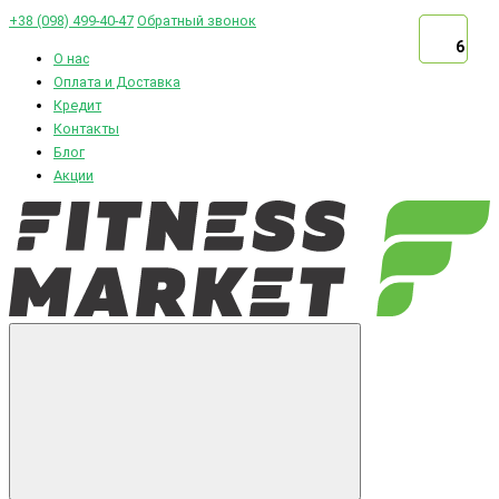
+38 (098) 499-40-47
Обратный звонок
6
6
О нас
Оплата и Доставка
Кредит
Контакты
Блог
Акции