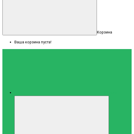
Корзина
Ваша корзина пуста!
Каталог