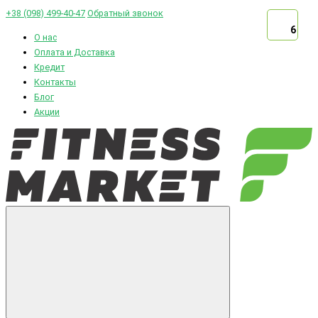
+38 (098) 499-40-47
Обратный звонок
6
О нас
Оплата и Доставка
Кредит
Контакты
Блог
Акции