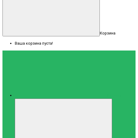
Корзина
Ваша корзина пуста!
Каталог