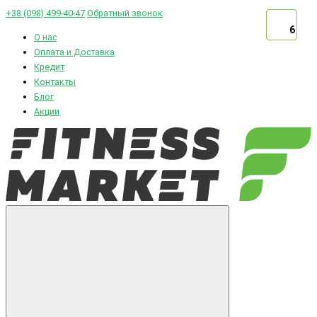
+38 (098) 499-40-47
Обратный звонок
6
6
6
О нас
Оплата и Доставка
Кредит
Контакты
Блог
Акции