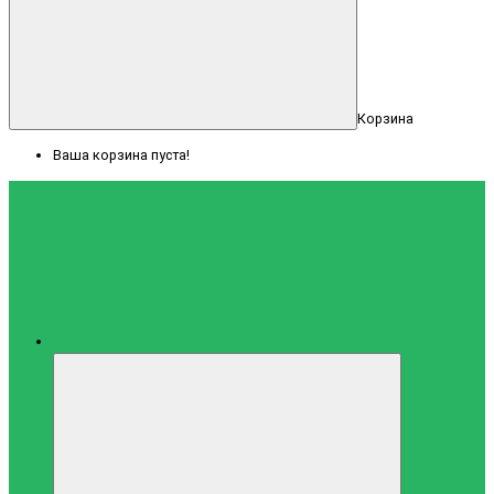
Корзина
Ваша корзина пуста!
Каталог