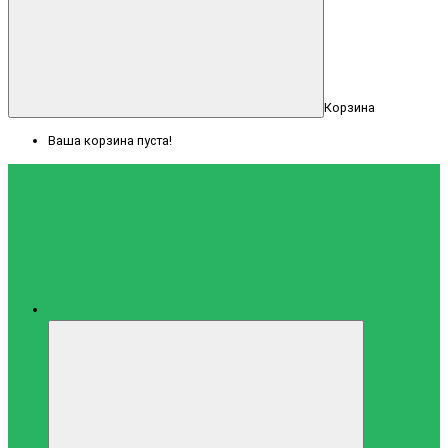
Корзина
Ваша корзина пуста!
Каталог