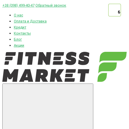
+38 (098) 499-40-47
Обратный звонок
6
6
6
О нас
Оплата и Доставка
Кредит
Контакты
Блог
Акции