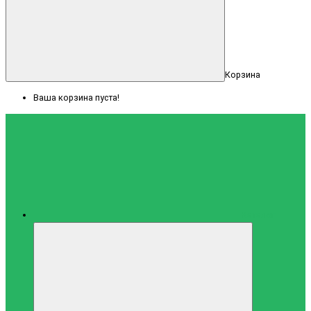
Корзина
Ваша корзина пуста!
Каталог