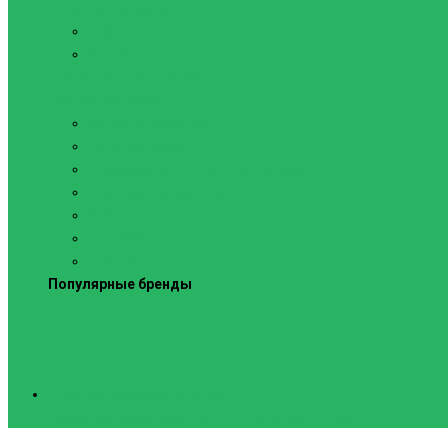
Силовые тренажеры
Скамьи и стойки
Фитнес-станции
Вибрационные платформы
Кардиотренажеры
Беговые дорожки
Велотренажеры
Аксессуары для беговых дорожек
Гребные тренажеры
Орбитреки
Спинбайки
Степперы
Популярные бренды
Спортивное оборудование
Навесное оборудование для шведских стенок
Веревочные лестницы