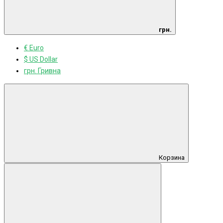
грн.
€ Euro
$ US Dollar
грн. Гривна
Корзина