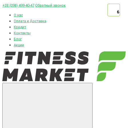
+38 (098) 499-40-47
Обратный звонок
6
6
6
6
О нас
Оплата и Доставка
Кредит
Контакты
Блог
Акции