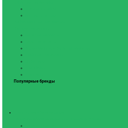
Силовые тренажеры
Скамьи и стойки
Фитнес-станции
Вибрационные платформы
Кардиотренажеры
Беговые дорожки
Велотренажеры
Аксессуары для беговых дорожек
Гребные тренажеры
Орбитреки
Спинбайки
Степперы
Популярные бренды
Спортивное оборудование
Навесное оборудование для шведских стенок
Веревочные лестницы