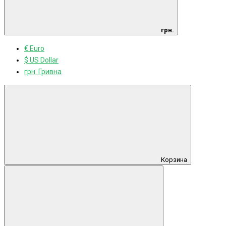
грн.
€ Euro
$ US Dollar
грн. Гривна
Корзина