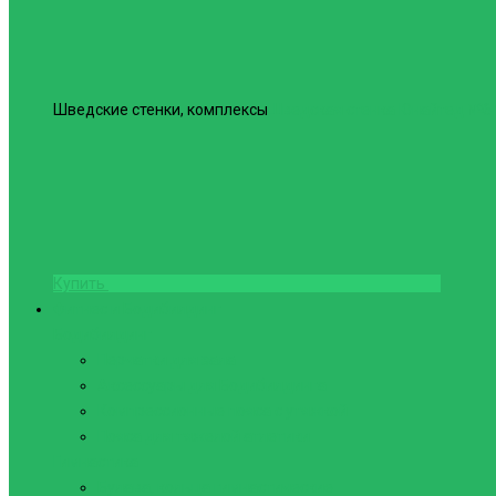
Шведские стенки, комплексы
Шведская стенка Юнайтед №6
Купить
Фитнес и Бодибилдинг
Бодибилдинг
Перчатки для зала
Аксессуары для Бодибилдинга
Компрессионные пояса с утяжкой
Пояса для тяжелой атлетики
Гимнастика
Булава, кольца гимнастические