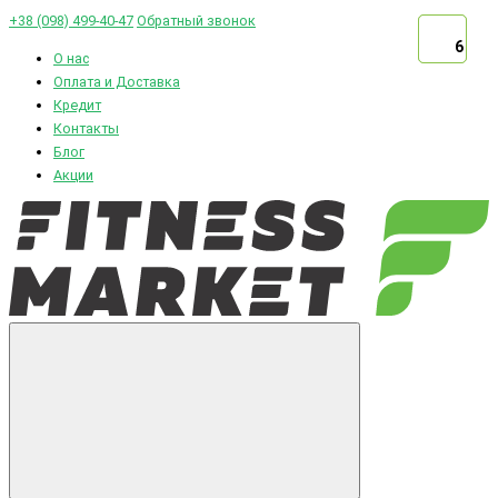
+38 (098) 499-40-47
Обратный звонок
6
6
О нас
Оплата и Доставка
Кредит
Контакты
Блог
Акции