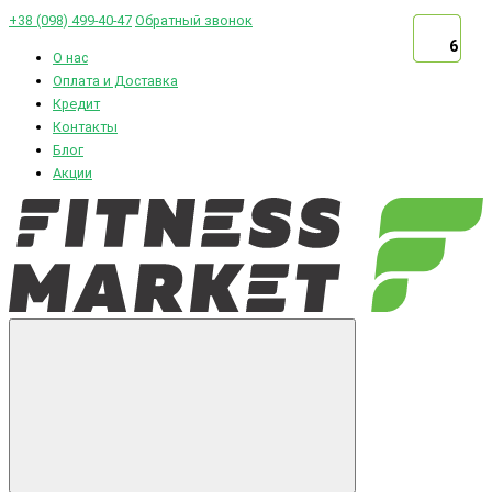
+38 (098) 499-40-47
Обратный звонок
6
6
6
6
О нас
Оплата и Доставка
Кредит
Контакты
Блог
Акции