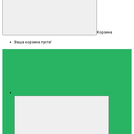
Корзина
Ваша корзина пуста!
Каталог