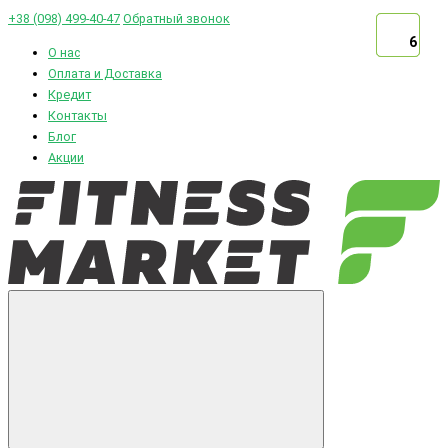
+38 (098) 499-40-47
Обратный звонок
6
6
6
6
О нас
Оплата и Доставка
Кредит
Контакты
Блог
Акции