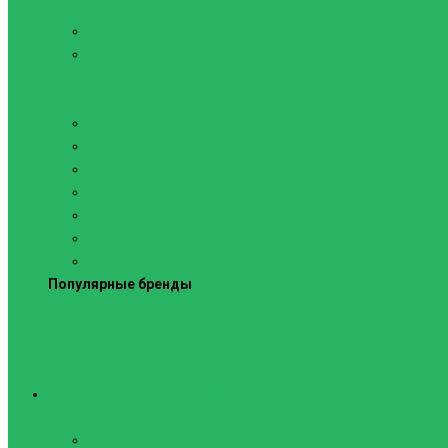
Силовые тренажеры
Скамьи и стойки
Фитнес-станции
Вибрационные платформы
Кардиотренажеры
Беговые дорожки
Велотренажеры
Аксессуары для беговых дорожек
Гребные тренажеры
Орбитреки
Спинбайки
Степперы
Популярные бренды
Спортивное оборудование
Навесное оборудование для шведских стенок
Веревочные лестницы