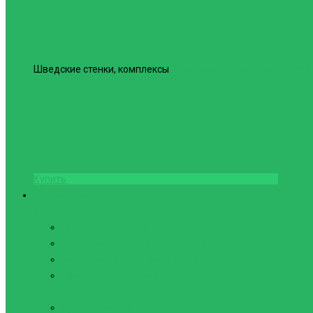
Шведские стенки, комплексы
Шведская стенка Юнайтед №6
Купить
Фитнес и Бодибилдинг
Бодибилдинг
Перчатки для зала
Аксессуары для Бодибилдинга
Компрессионные пояса с утяжкой
Пояса для тяжелой атлетики
Гимнастика
Булава, кольца гимнастические