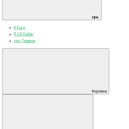
грн.
€ Euro
$ US Dollar
грн. Гривна
Корзина