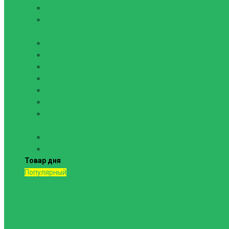
Канаты
Кольца
Спортивный инвентарь
Батуты
Брусья напольные
Гантели
Гири
Грифы
Диски
Маты спортивные
Шведские стенки и комплектующие
Шведские стенки, комплексы
Турники и брусья
Товар дня
Популярный