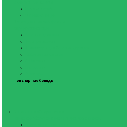
Силовые тренажеры
Скамьи и стойки
Фитнес-станции
Вибрационные платформы
Кардиотренажеры
Беговые дорожки
Велотренажеры
Аксессуары для беговых дорожек
Гребные тренажеры
Орбитреки
Спинбайки
Степперы
Популярные бренды
Спортивное оборудование
Навесное оборудование для шведских стенок
Веревочные лестницы