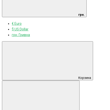
грн.
€ Euro
$ US Dollar
грн. Гривна
Корзина