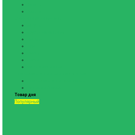
Канаты
Кольца
Спортивный инвентарь
Батуты
Брусья напольные
Гантели
Гири
Грифы
Диски
Маты спортивные
Шведские стенки и комплектующие
Шведские стенки, комплексы
Турники и брусья
Товар дня
Популярный