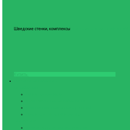
Шведские стенки, комплексы
Шведская стенка Юнайтед №6
Купить
Фитнес и Бодибилдинг
Бодибилдинг
Перчатки для зала
Аксессуары для Бодибилдинга
Компрессионные пояса с утяжкой
Пояса для тяжелой атлетики
Гимнастика
Булава, кольца гимнастические