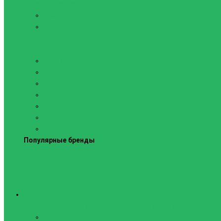
Силовые тренажеры
Скамьи и стойки
Фитнес-станции
Вибрационные платформы
Кардиотренажеры
Беговые дорожки
Велотренажеры
Аксессуары для беговых дорожек
Гребные тренажеры
Орбитреки
Спинбайки
Степперы
Популярные бренды
Спортивное оборудование
Навесное оборудование для шведских стенок
Веревочные лестницы