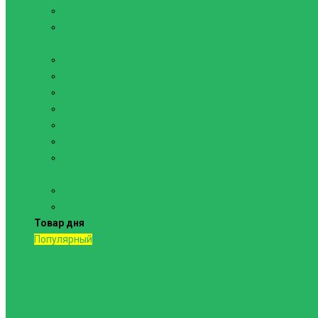
Канаты
Кольца
Спортивный инвентарь
Батуты
Брусья напольные
Гантели
Гири
Грифы
Диски
Маты спортивные
Шведские стенки и комплектующие
Шведские стенки, комплексы
Турники и брусья
Товар дня
Популярный