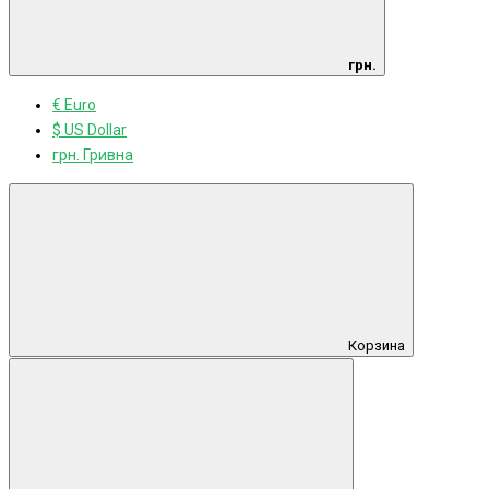
грн.
€ Euro
$ US Dollar
грн. Гривна
Корзина