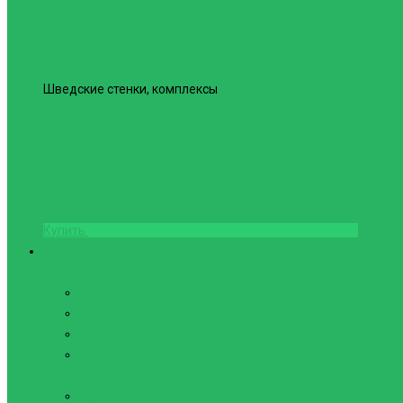
Шведские стенки, комплексы
Шведская стенка Юнайтед №6
Купить
Фитнес и Бодибилдинг
Бодибилдинг
Перчатки для зала
Аксессуары для Бодибилдинга
Компрессионные пояса с утяжкой
Пояса для тяжелой атлетики
Гимнастика
Булава, кольца гимнастические