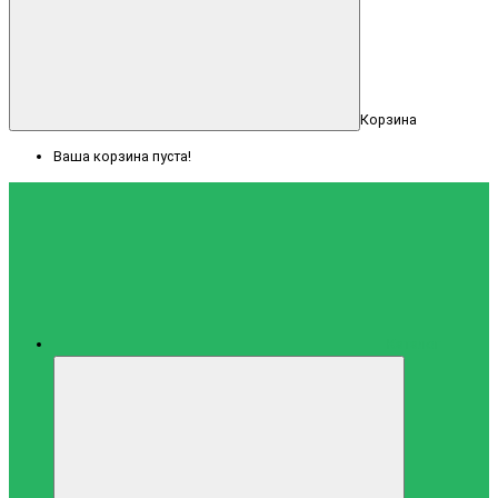
Корзина
Ваша корзина пуста!
Каталог