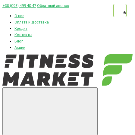
+38 (098) 499-40-47
Обратный звонок
6
6
6
6
О нас
Оплата и Доставка
Кредит
Контакты
Блог
Акции