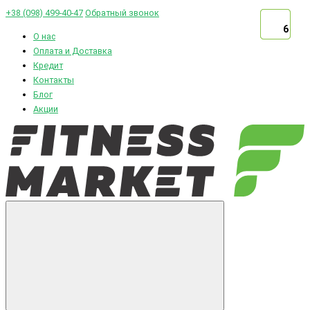
+38 (098) 499-40-47
Обратный звонок
6
6
6
6
О нас
Оплата и Доставка
Кредит
Контакты
Блог
Акции