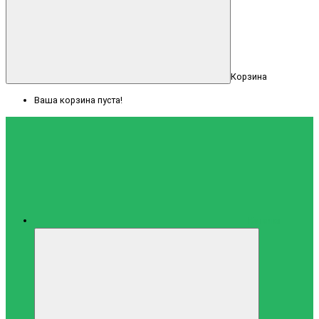
Корзина
Ваша корзина пуста!
Каталог