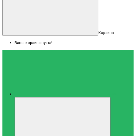
Корзина
Ваша корзина пуста!
Каталог