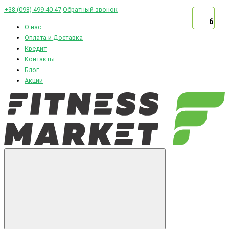
+38 (098) 499-40-47
Обратный звонок
6
6
6
О нас
Оплата и Доставка
Кредит
Контакты
Блог
Акции