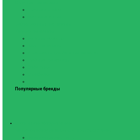
Силовые тренажеры
Скамьи и стойки
Фитнес-станции
Вибрационные платформы
Кардиотренажеры
Беговые дорожки
Велотренажеры
Аксессуары для беговых дорожек
Гребные тренажеры
Орбитреки
Спинбайки
Степперы
Популярные бренды
Спортивное оборудование
Навесное оборудование для шведских стенок
Веревочные лестницы