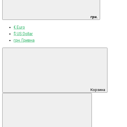
грн.
€ Euro
$ US Dollar
грн. Гривна
Корзина