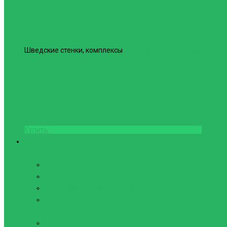
Шведские стенки, комплексы
Шведская стенка Юнайтед №6
Купить
Фитнес и Бодибилдинг
Бодибилдинг
Перчатки для зала
Аксессуары для Бодибилдинга
Компрессионные пояса с утяжкой
Пояса для тяжелой атлетики
Гимнастика
Булава, кольца гимнастические