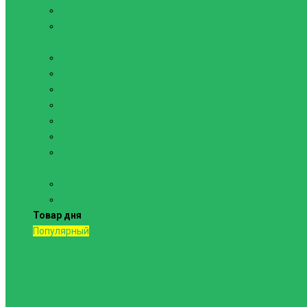
Канаты
Кольца
Спортивный инвентарь
Батуты
Брусья напольные
Гантели
Гири
Грифы
Диски
Маты спортивные
Шведские стенки и комплектующие
Шведские стенки, комплексы
Турники и брусья
Товар дня
Популярный