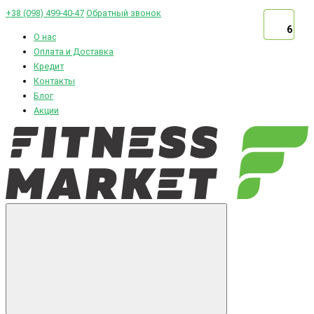
+38 (098) 499-40-47
Обратный звонок
6
6
6
6
О нас
Оплата и Доставка
Кредит
Контакты
Блог
Акции